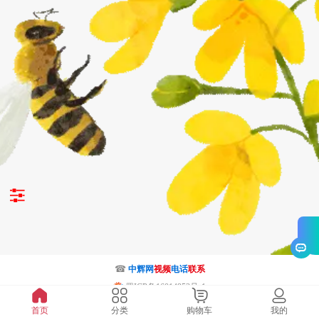
☎
中辉网
视频
电话
联系
蜀ICP备16014953号-1
川公网安备51062302000219号
首页
分类
购物车
我的